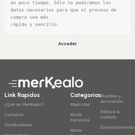
en poco tiempo. Sólo te pediremos los 
datos necesarios para que el proceso de 
compra sea más 

rápido y sencillo.
Acceder
Link Rapidos
Categorias
Muebles y
decoración
¿Qué es MerKealo?
Mascotas
Belleza &
Contacto
Moda
cuidado
Femenina
Distribuidores
Electrodoméstic
Moda