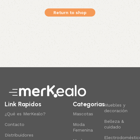
Return to shop
Link Rapidos
Categorias
Muebles y
decoración
¿Qué es MerKealo?
Mascotas
Belleza &
Contacto
Moda
cuidado
Femenina
Distribuidores
Electrodoméstic