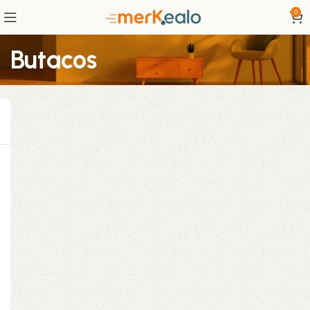
0
Butacos