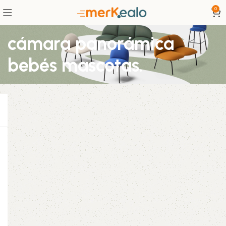
0
cámara panorámica
bebés mascotas.