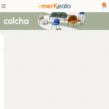
0
colcha