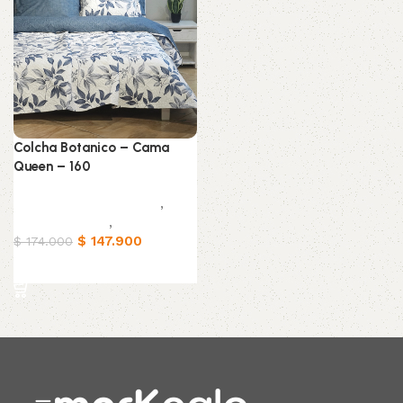
Colcha Botanico – Cama
Queen – 160
Muebles & Decoración
,
Ropa de cama
,
Hogar
$
147.900
$
174.000
Añadir al carrito