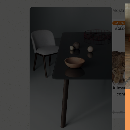
Mostran
-15%
SOLD O
Aliment
– contro
Mascot
$
239.00
Leer m