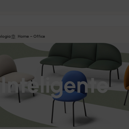
logía
Home – Office
nteligente