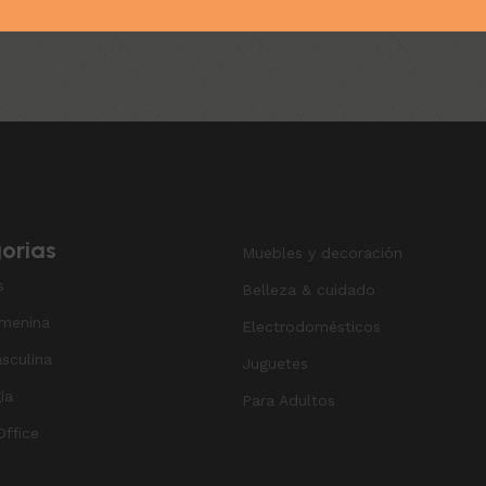
orias
Muebles y decoración
s
Belleza & cuidado
menina
Electrodomésticos
sculina
Juguetes
ía
Para Adultos
ffice