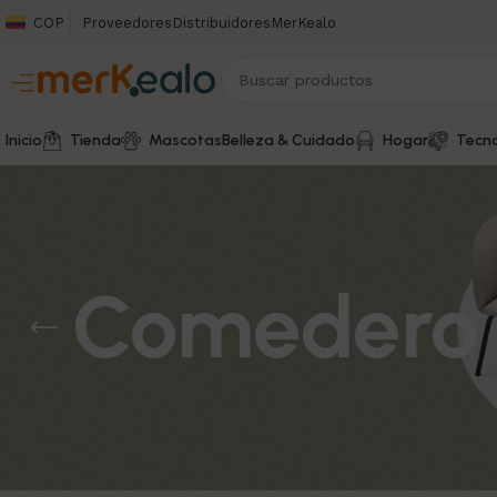
COP
Proveedores
Distribuidores
MerKealo
Inicio
Tienda
Mascotas
Belleza & Cuidado
Hogar
Tecno
Comedero I