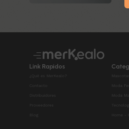
Upholstered chair
Discount 10%
Shop Now
Link Rapidos
Categ
¿Qué es MerKealo?
Mascota
Contacto
Moda Fe
Distribuidores
Moda Ma
Proveedores
Tecnolog
Blog
Home - O