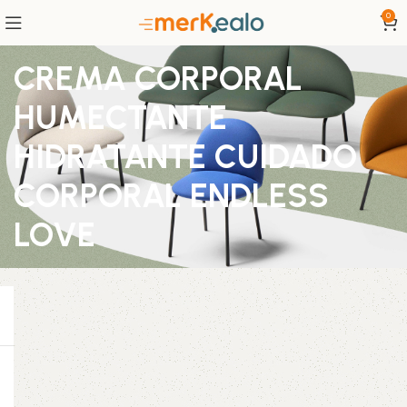
0
CREMA CORPORAL
HUMECTANTE
HIDRATANTE CUIDADO
CORPORAL ENDLESS
LOVE