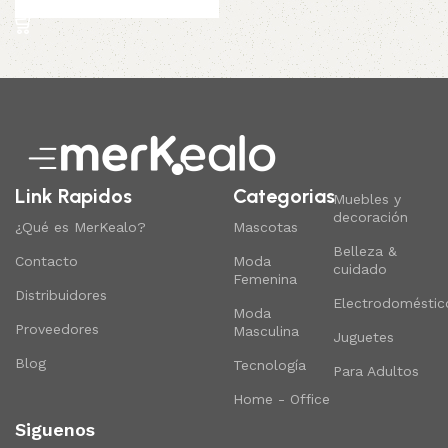
Añadir al carrito
Link Rapidos
Categorias
Muebles y
decoración
¿Qué es MerKealo?
Mascotas
Belleza &
Contacto
Moda
cuidado
Femenina
Distribuidores
Electrodoméstic
Moda
Proveedores
Masculina
Juguetes
Blog
Tecnología
Para Adultos
Home - Office
Siguenos