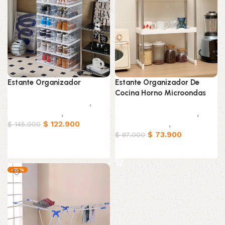
Estante Organizador
Estante Organizador De
Cocina Horno Microondas
Muebles & Decoración
,
Organizadores
,
Hogar
Muebles & Decoración
,
$
122.900
Organizadores
,
Hogar
$
145.000
$
73.900
$
87.000
Añadir al carrito
Añadir al carrito
-15%