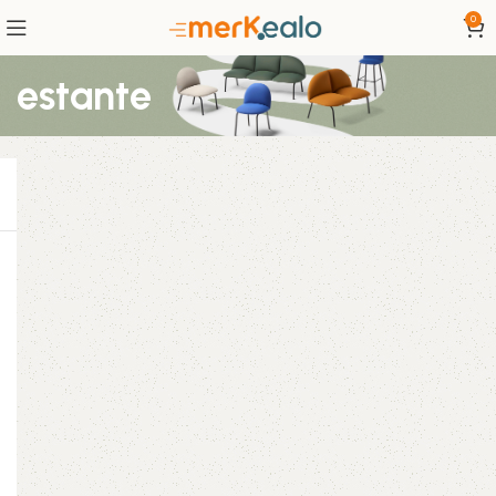
0
estante