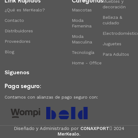
Link Rapidos
Categorias
Muebles y
decoración
¿Qué es MerKealo?
Mascotas
Belleza &
Contacto
Moda
cuidado
Femenina
Distribuidores
Electrodoméstic
Moda
Proveedores
Masculina
Juguetes
Blog
Tecnología
Para Adultos
Home - Office
Siguenos
Paga seguro:
Contamos con alianzas de pago seguro con:
Diseñado y Administrado por
CONAXPORT
2024
MerKealo
.