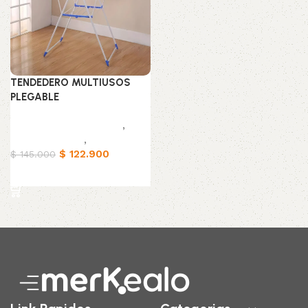
TENDEDERO MULTIUSOS
PLEGABLE
Muebles & Decoración
,
Organizadores
,
Hogar
$
122.900
$
145.000
Añadir al carrito