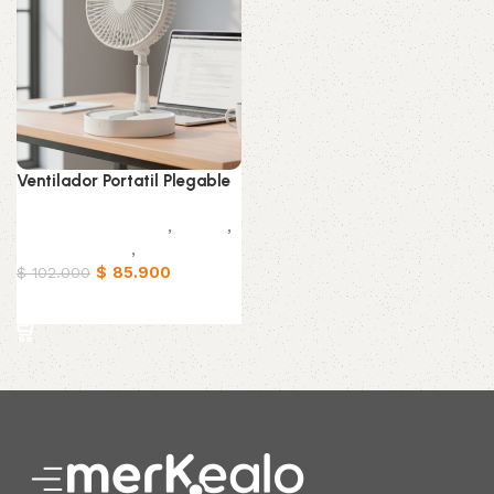
Ventilador Portatil Plegable
Electrodomésticos
,
Hogar
,
Home - Office
,
Tecnología
$
85.900
$
102.000
Añadir al carrito