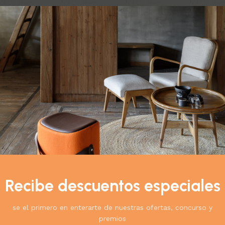
do el único resultado
Ver
9
12
18
24
de Agua para Gatos
 con Bandeja de
oxidable –
Recibe descuentos especiales
ca y Fácil de
se el primero en enterarte de nuestras ofertas, concurso y
as
premios