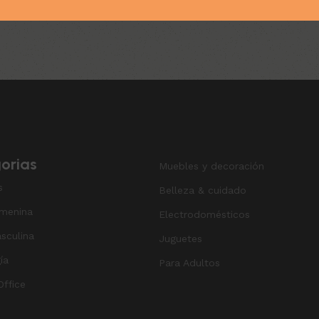
$
102.900
0
l carrito
orias
Muebles y decoración
s
Belleza & cuidado
menina
Electrodomésticos
sculina
Juguetes
ía
Para Adultos
ffice