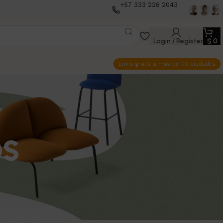
+57 333 228 2043
Login / Register
$
0
Envio gratis a más de 70 ciudades
os