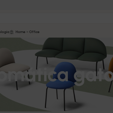
logía
Home – Office
omática gat