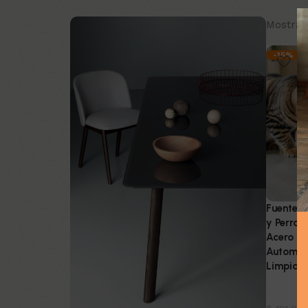
Mostran
-15%
Fuente 
y Perros
Acero In
Automáti
Limpiar
Mascot