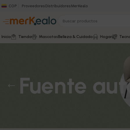
COP
Proveedores
Distribuidores
MerKealo
Inicio
Tienda
Mascotas
Belleza & Cuidado
Hogar
Tecno
Fuente aut