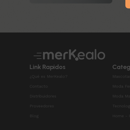
$
121.00
Añadir a
Upholstered chair
Discount 10%
Shop Now
Link Rapidos
Categ
¿Qué es MerKealo?
Mascota
Contacto
Moda Fe
Distribuidores
Moda Ma
Proveedores
Tecnolog
Blog
Home - O