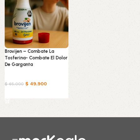
Brovijen – Combate La
Tosferina- Combate El Dolor
De Garganta
Productos Naturistas
$
49.900
$
65.000
Añadir al carrito