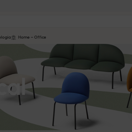
logía
Home – Office
cal