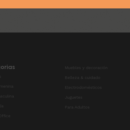
orias
Muebles y decoración
s
Belleza & cuidado
menina
Electrodomésticos
sculina
Juguetes
ía
Para Adultos
ffice