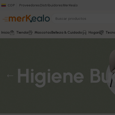
COP
Proveedores
Distribuidores
MerKealo
Inicio
Tienda
Mascotas
Belleza & Cuidado
Hogar
Tecno
Higiene Bu