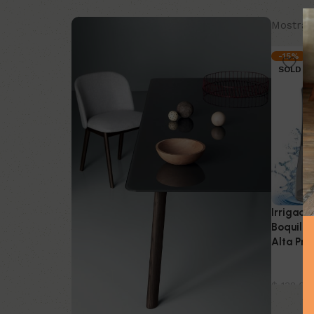
Mostran
-15%
SOLD O
Irrigado
Boquilla
Alta Pre
Belleza
$
138.00
Leer m