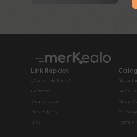
Upholstered chair
Discount 10%
Shop Now
Link Rapidos
Categ
¿Qué es MerKealo?
Mascota
Contacto
Moda Fe
Distribuidores
Moda Ma
Proveedores
Tecnolog
Blog
Home - O