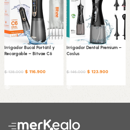
Irrigador Bucal Portátil y
Irrigador Dental Premium –
Recargable – Bitvae C6
Coslus
Belleza & Cuidado
Belleza & Cuidado
$
116.900
$
123.900
$
138.000
$
146.000
Leer más
Leer más