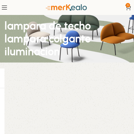
0
lampara de techo
lampara colgante
iluminacion