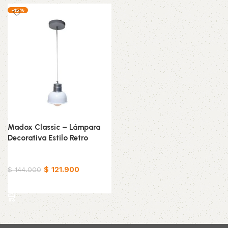
-15%
Madox Classic – Lámpara
Decorativa Estilo Retro
Hogar
$
121.900
$
144.000
Añadir al carrito