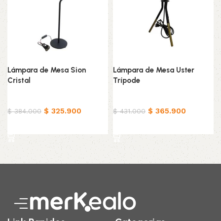
Lámpara de Mesa Sion
Lámpara de Mesa Uster
Cristal
Trípode
Hogar
Hogar
$
325.900
$
365.900
$
384.000
$
431.000
Añadir al carrito
Añadir al carrito