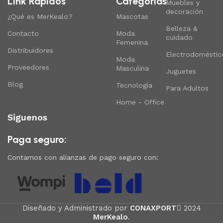
Link Rapidos
Categorias
Muebles y
decoración
¿Qué es MerKealo?
Mascotas
Belleza &
Contacto
Moda
cuidado
Femenina
Distribuidores
Electrodoméstic
Moda
Proveedores
Masculina
Juguetes
Blog
Tecnología
Para Adultos
Home - Office
Siguenos
Paga seguro:
Contamos con alianzas de pago seguro con:
Diseñado y Administrado por
CONAXPORT
2024
MerKealo
.