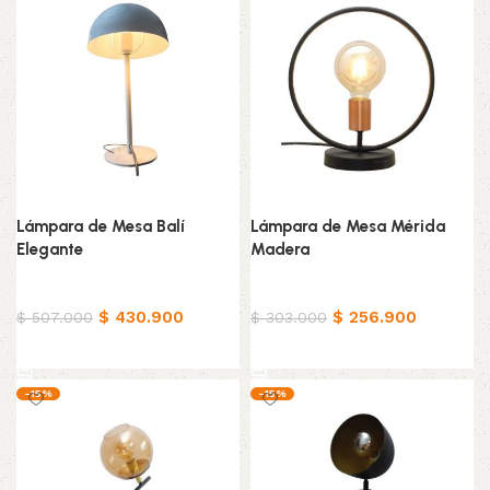
Lámpara de Mesa Balí
Lámpara de Mesa Mérida
Elegante
Madera
Hogar
Hogar
$
430.900
$
256.900
$
507.000
$
303.000
Añadir al carrito
Añadir al carrito
-15%
-15%