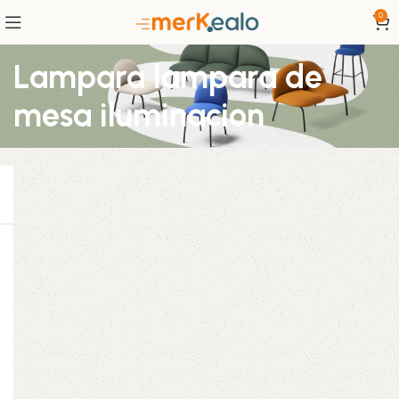
0
Lampara lampara de
mesa iluminacion