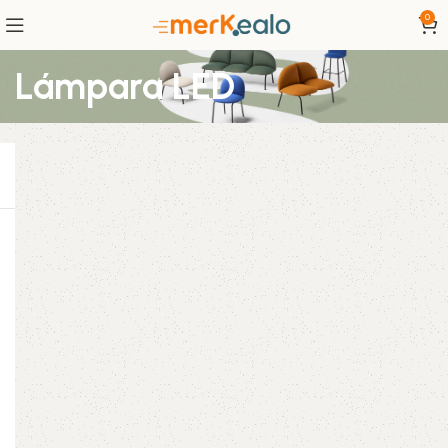
0
Lámpara LED