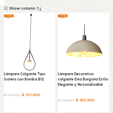
Show column
-15%
-15%
Lámpara Colgante Tipo
Lámpara Decorativa
Gotera con Bomba B12
colgante Enia Borgoña Estilo
Elegante y Personalizable
Hogar
$
331.900
Hogar
$
391.000
$
180.900
$
213.000
Añadir al carrito
Añadir al carrito