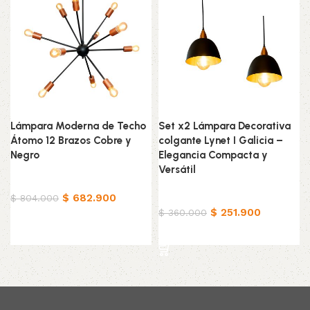
Lámpara Moderna de Techo
Set x2 Lámpara Decorativa
Átomo 12 Brazos Cobre y
colgante Lynet I Galicia –
Negro
Elegancia Compacta y
Versátil
Hogar
$
682.900
Hogar
$
804.000
$
251.900
$
360.000
Añadir al carrito
Añadir al carrito