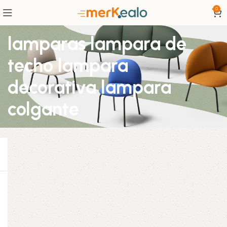
0
lamparas lampara de
techo lampara
decorativa lampara
colgante