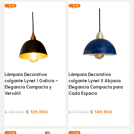
-15%
-15%
Lámpara Decorativa
Lámpara Decorativa
colgante Lynet I Galicia –
colgante Lynet II Abjasia
Elegancia Compacta y
Elegancia Compacta para
Versátil
Cada Espacio
Hogar
Hogar
$
129.900
$
149.900
$
153.000
$
177.000
Añadir al carrito
Añadir al carrito
-15%
-15%