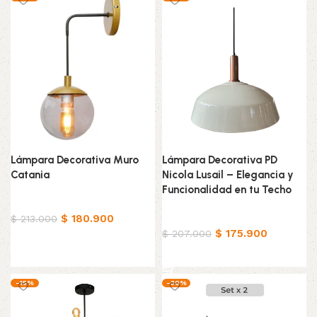
Lámpara Decorativa Muro
Lámpara Decorativa PD
Catania
Nicola Lusail – Elegancia y
Funcionalidad en tu Techo
Hogar
$
180.900
Hogar
$
213.000
$
175.900
$
207.000
Añadir al carrito
Añadir al carrito
-15%
-30%