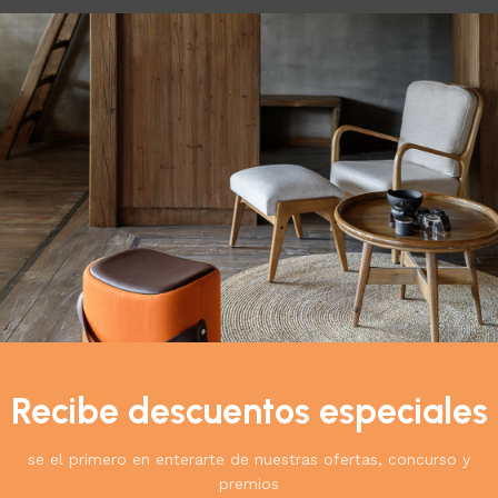
do el único resultado
Ver
9
12
18
24
UT
 nocturna con
r inalambrico
Recibe descuentos especiales
ión
,
Tecnología
$
124.900
0
se el primero en enterarte de nuestras ofertas, concurso y
ás
premios