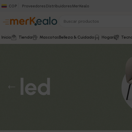
COP
Proveedores
Distribuidores
MerKealo
Inicio
Tienda
Mascotas
Belleza & Cuidado
Hogar
Tecno
led