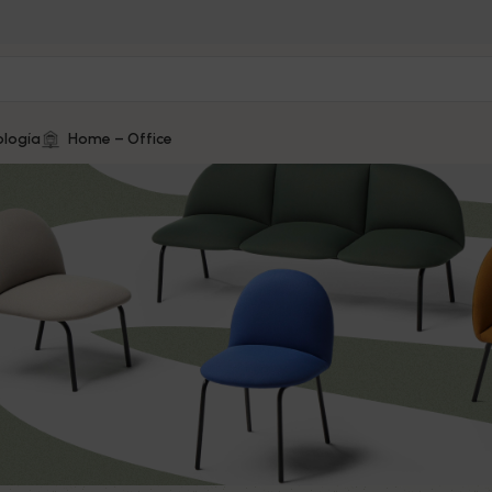
logía
Home – Office