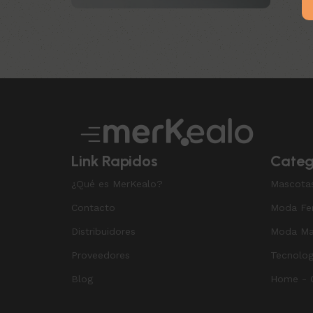
Upholstered chair
Discount 10%
Shop Now
Link Rapidos
Categ
¿Qué es MerKealo?
Mascota
Contacto
Moda Fe
Distribuidores
Moda Ma
Proveedores
Tecnolog
Blog
Home - O