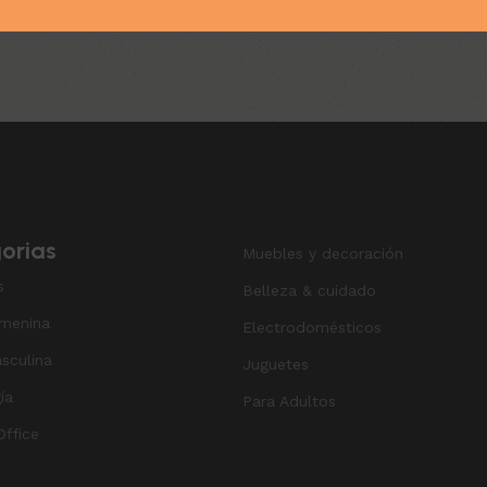
orias
Muebles y decoración
s
Belleza & cuidado
menina
Electrodomésticos
sculina
Juguetes
ía
Para Adultos
ffice