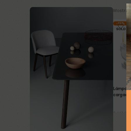
Mostran
-15%
SOLD O
Lámpara
cargado
Iluminac
$
147.00
Leer m