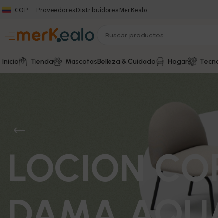
COP
Proveedores
Distribuidores
MerKealo
Inicio
Tienda
Mascotas
Belleza & Cuidado
Hogar
Tecno
LOCION CO
DAMA AQUA