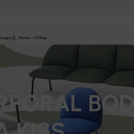
logía
Home – Office
RPORAL BOD
 KISS