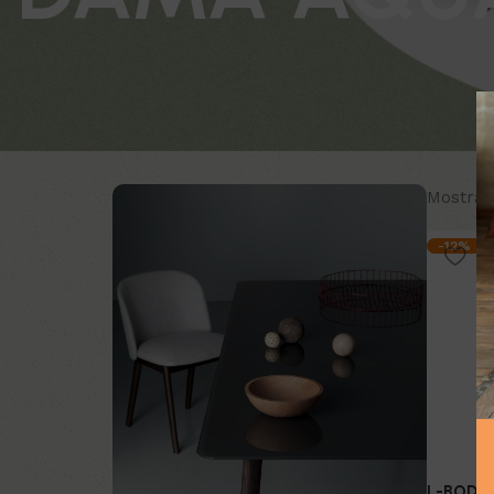
Mostran
-12%
L-BODY 