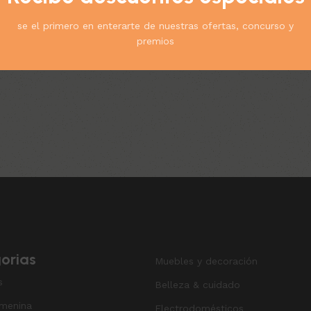
se el primero en enterarte de nuestras ofertas, concurso y
premios
 & Cuidado
$
23.000
l carrito
orias
Muebles y decoración
s
Belleza & cuidado
menina
Electrodomésticos