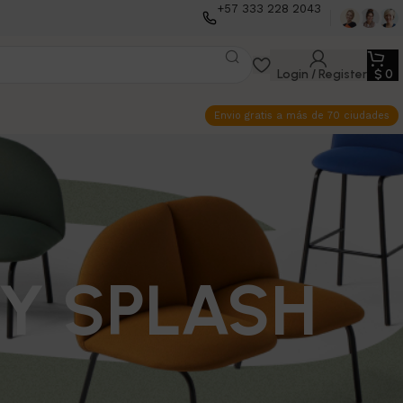
+57 333 228 2043
Login / Register
$
0
Envio gratis a más de 70 ciudades
Y SPLASH