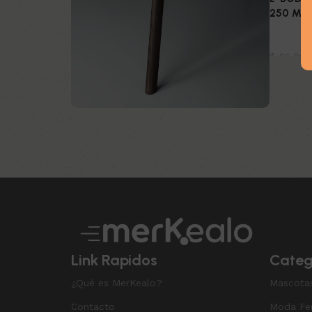
250 ML
Belleza
$
26.000
Añadir a
Upholstered chair
Discount 10%
Shop Now
Link Rapidos
Categ
¿Qué es MerKealo?
Mascota
Contacto
Moda Fe