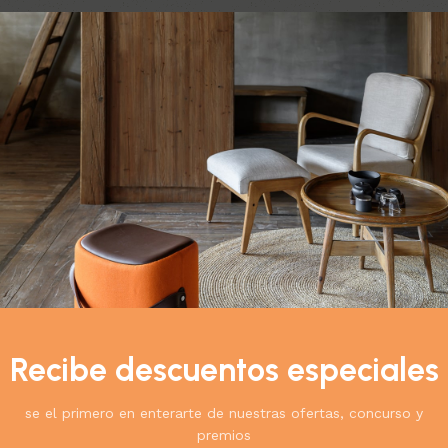
do el único resultado
Ver
9
12
18
24
ector Portátil
Con Bluetooth,
 Ideal para Cine
Recibe descuentos especiales
y Exterior
gía
se el primero en enterarte de nuestras ofertas, concurso y
$
329.900
0
premios