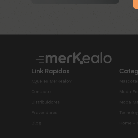
Añadir a
Upholstered chair
Discount 10%
Shop Now
Link Rapidos
Categ
¿Qué es MerKealo?
Mascota
Contacto
Moda Fe
Distribuidores
Moda Ma
Proveedores
Tecnolog
Blog
Home - O