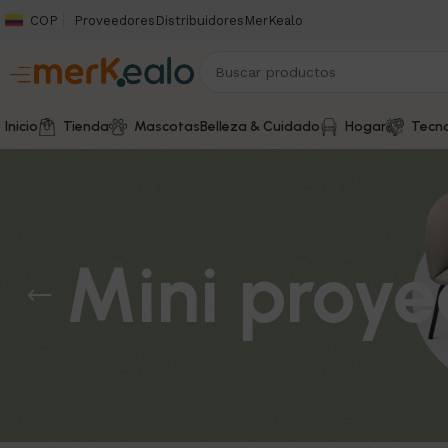
COP
Proveedores
Distribuidores
MerKealo
Inicio
Tienda
Mascotas
Belleza & Cuidado
Hogar
Tecno
Mini proyec