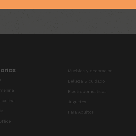
l carrito
orias
Muebles y decoración
s
Belleza & cuidado
menina
Electrodomésticos
sculina
Juguetes
ía
Para Adultos
ffice