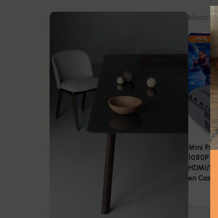
Mostran
-15%
Mini Proy
1080P – 
HDMI/USB
en Casa 
Tecnolo
$
388.00