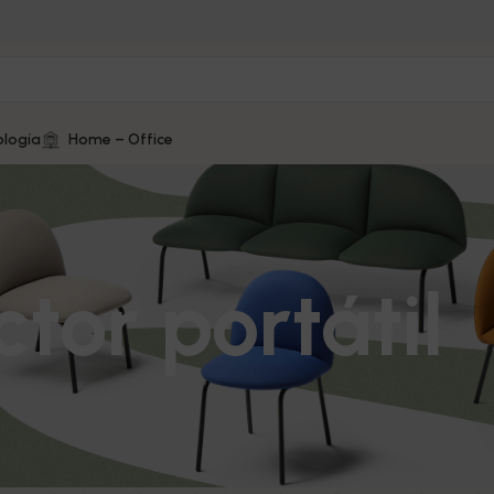
logía
Home – Office
tor portátil