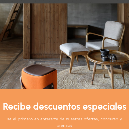
do el único resultado
Ver
9
12
18
24
dor de Latas para
Recibe descuentos especiales
 & Decoración
,
adores
,
Hogar
$
48.900
se el primero en enterarte de nuestras ofertas, concurso y
premios
l carrito