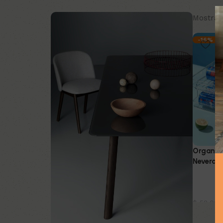
Mostran
-16%
Organiza
Nevera
Muebles
Organiz
$
58.000
Añadir a