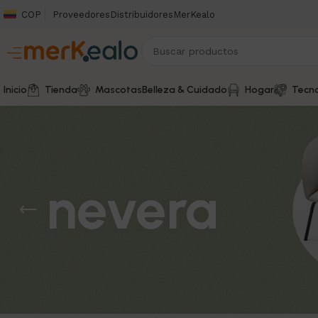
COP
Proveedores
Distribuidores
MerKealo
Inicio
Tienda
Mascotas
Belleza & Cuidado
Hogar
Tecno
nevera