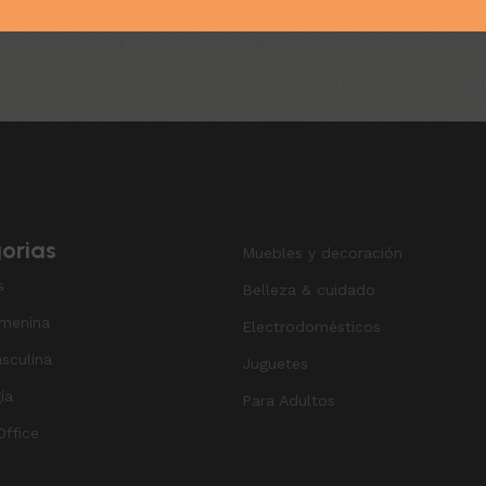
orias
Muebles y decoración
s
Belleza & cuidado
menina
Electrodomésticos
sculina
Juguetes
ía
Para Adultos
ffice