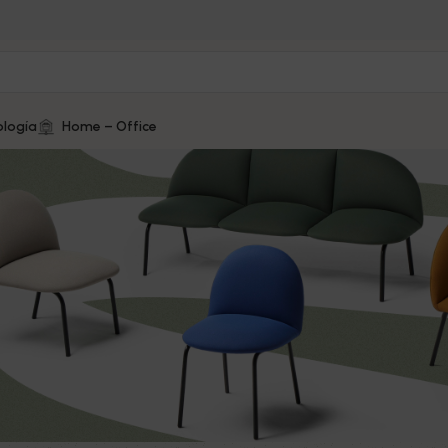
logía
Home – Office