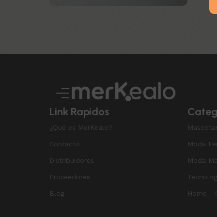
Upholstered chair
Discount 10%
Shop Now
Link Rapidos
Categ
¿Qué es MerKealo?
Mascota
Contacto
Moda Fe
Distribuidores
Moda Ma
Proveedores
Tecnolog
Blog
Home - O