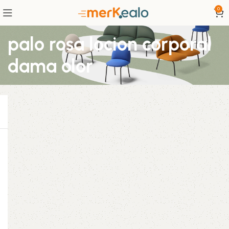
0
palo rosa locion corporal
dama olor