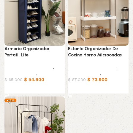
Armario Organizador
Estante Organizador De
Portatil Lite
Cocina Horno Microondas
Muebles & Decoración
,
Muebles & Decoración
,
Organizadores
,
Hogar
Organizadores
,
Hogar
$
54.900
$
73.900
$
65.000
$
87.000
Añadir al carrito
Añadir al carrito
-15%