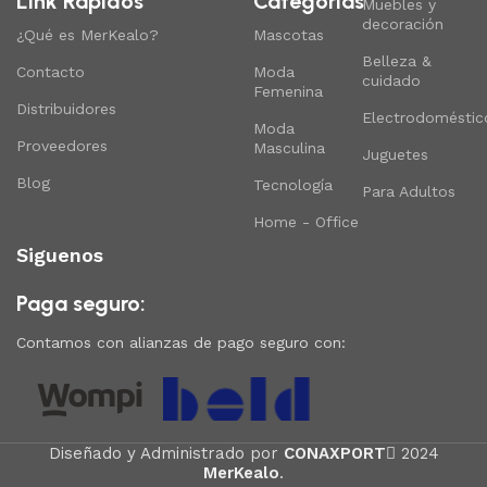
Link Rapidos
Categorias
Muebles y
decoración
¿Qué es MerKealo?
Mascotas
Belleza &
Contacto
Moda
cuidado
Femenina
Distribuidores
Electrodoméstic
Moda
Proveedores
Masculina
Juguetes
Blog
Tecnología
Para Adultos
Home - Office
Siguenos
Paga seguro:
Contamos con alianzas de pago seguro con:
Diseñado y Administrado por
CONAXPORT
2024
MerKealo
.