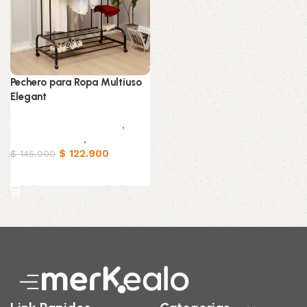
Pechero para Ropa Multiuso
Elegant
Muebles & Decoración
,
Organizadores
,
Hogar
$
122.900
$
145.000
Añadir al carrito