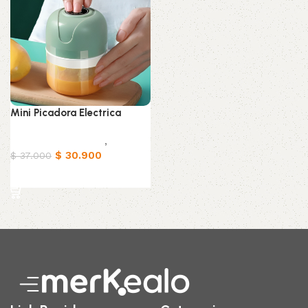
Mini Picadora Electrica
Electrodomésticos
,
Hogar
$
30.900
$
37.000
Añadir al carrito