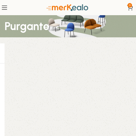
0
Purgante