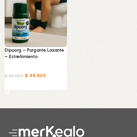
Dipuorg – Purgante Laxante
– Estreñimiento
Productos Naturistas
$
49.900
$
65.000
Añadir al carrito