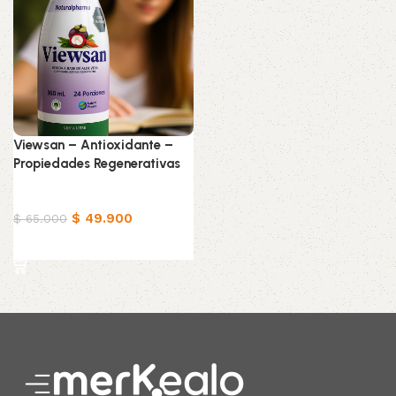
Viewsan – Antioxidante –
Propiedades Regenerativas
Productos Naturistas
$
49.900
$
65.000
Añadir al carrito