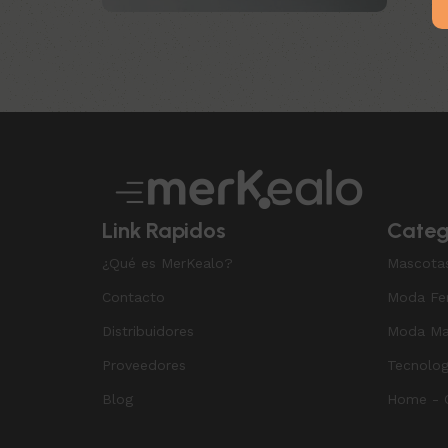
Upholstered chair
Discount 10%
Shop Now
Link Rapidos
Categ
¿Qué es MerKealo?
Mascota
Contacto
Moda Fe
Distribuidores
Moda Ma
Proveedores
Tecnolog
Blog
Home - O