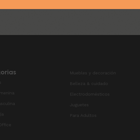
orias
Muebles y decoración
s
Belleza & cuidado
menina
Electrodomésticos
sculina
Juguetes
ía
Para Adultos
ffice