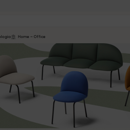
logía
Home – Office