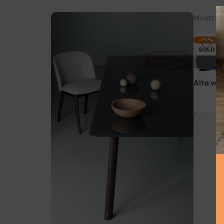
Mostran
-15%
SOLD O
Alta voz
Tecnolo
$
90.00
Leer m