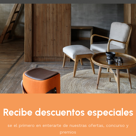
do el único resultado
Ver
9
12
18
24
UT
 parlante
gía
$
76.900
0
ás
Recibe descuentos especiales
se el primero en enterarte de nuestras ofertas, concurso y
premios