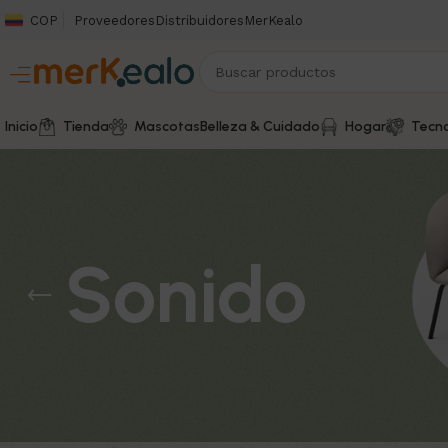
COP
Proveedores
Distribuidores
MerKealo
Inicio
Tienda
Mascotas
Belleza & Cuidado
Hogar
Tecno
Sonido