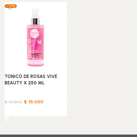
-12%
TONICO DE ROSAS VIVE
BEAUTY X 250 ML
Belleza & Cuidado
$
15.000
$
17.000
Añadir al carrito