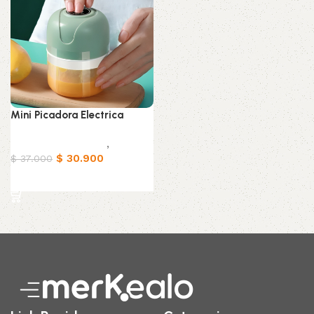
Mini Picadora Electrica
Electrodomésticos
,
Hogar
$
30.900
$
37.000
Añadir al carrito