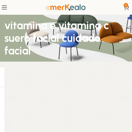
0
vitamina e vitamina c
suero facial cuidado
facial