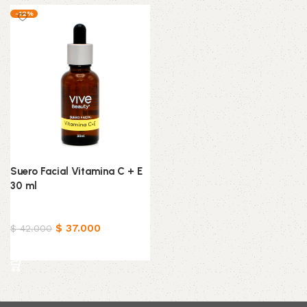
-12%
Suero Facial Vitamina C + E
30 ml
Belleza & Cuidado
$
37.000
$
42.000
Añadir al carrito