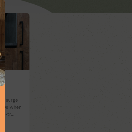
 a surge
1960s when
ry-tr...