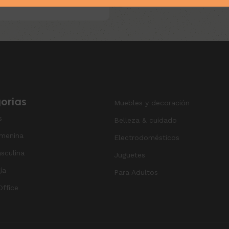
eading
orias
Muebles y decoración
s
Belleza & cuidado
menina
Electrodomésticos
sculina
Juguetes
ía
Para Adultos
ffice
o
.