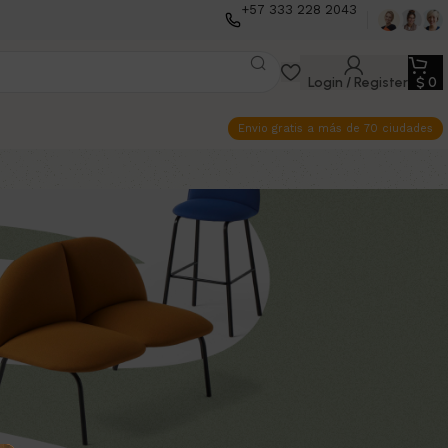
+57 333 228 2043
Login / Register
$
0
Envio gratis a más de 70 ciudades