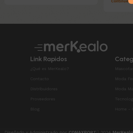
Continue r
Link Rapidos
Categ
¿Qué es MerKealo?
Mascota
Contacto
Moda Fe
Distribuidores
Moda Ma
Proveedores
Tecnolog
Blog
Home - O
Diseñado y Administrado por
CONAXPORT
2024
MerKeal