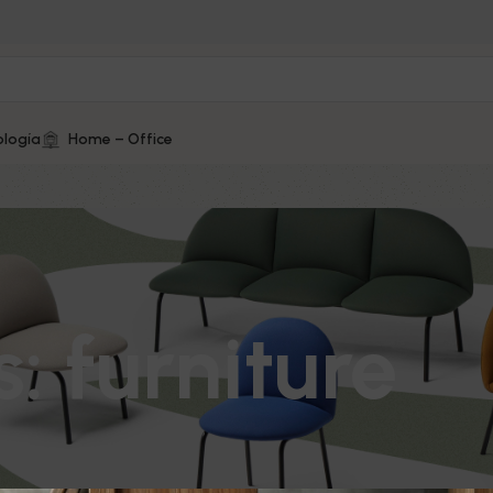
logía
Home – Office
: furniture