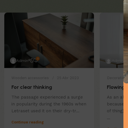
0
Admin
Admin
Wooden accessories
25 Abr 2023
Decoration
For clear thinking
Flowing 
The passage experienced a surge
As an alte
in popularity during the 1960s when
because La
Letraset used it on their dry-tr...
of thing)
...
Continue reading