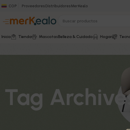
COP
Proveedores
Distribuidores
MerKealo
Inicio
Tienda
Mascotas
Belleza & Cuidado
Hogar
Tecno
Tag Archives