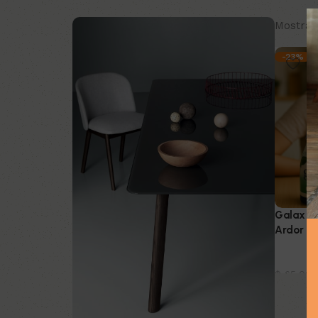
Mostran
-23%
Galax – 
Ardor E
Product
$
65.000
Añadir a