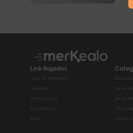
Upholstered chair
Discount 10%
Shop Now
Link Rapidos
Categ
¿Qué es MerKealo?
Mascota
Contacto
Moda Fe
Distribuidores
Moda Ma
Proveedores
Tecnolog
Blog
Home - O