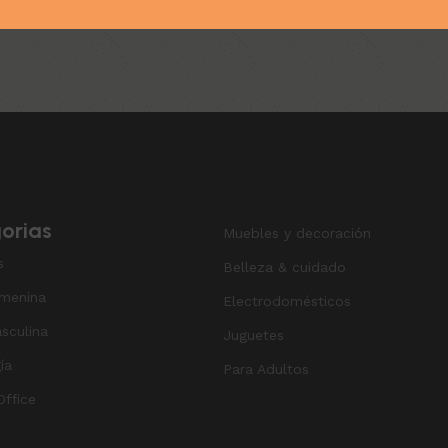
orias
Muebles y decoración
s
Belleza & cuidado
menina
Electrodomésticos
sculina
Juguetes
ía
Para Adultos
ffice