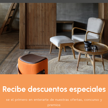
do el único resultado
Ver
9
12
18
24
Reflujo Gastrico-
stomacal
Recibe descuentos especiales
os Naturistas
$
49.900
se el primero en enterarte de nuestras ofertas, concurso y
l carrito
premios