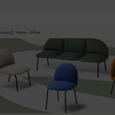
logía
Home – Office