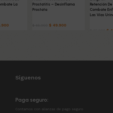
ombate La
Prostatitis – Desinflama
Retención De
Prostata
Combate Enf
Las Vías Urin
turistas
Productos Naturistas
.900
$
49.900
Productos N
$
65.000
$
4
$
65.000
to
Añadir al carrito
Añadir al car
Siguenos
Paga seguro:
Contamos con alianzas de pago seguro