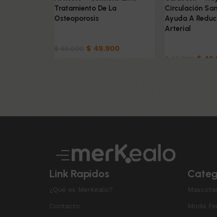
Tratamiento De La
Circulación Sa
Osteoporosis
Ayuda A Reduci
Arterial
Productos Naturistas
$
49.900
Productos Nat
$
65.000
$
49.
$
65.000
Añadir al carrito
Añadir al carrit
Read More
Link Rapidos
Categ
¿Qué es MerKealo?
Mascota
Contacto
Moda Fe