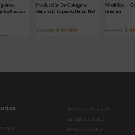
nguínea-
Producción De Colágeno-
Vitalidad – C
r La Presión
Mejora El Aspecto De La Piel
Anemia
Productos Naturistas
Productos Na
uristas
$
49.900
$
49
$
65.000
$
65.000
900
Añadir al carrito
Añadir al carri
o
orias
Muebles y decoración
s
Belleza & cuidado
menina
Electrodomésticos