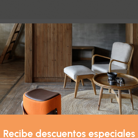
cto:
trico- Ardor Estomacal”
*
ublicada.
Los campos obligatorios están marcados con
Recibe descuentos especiales