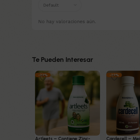
No hay valoraciones aún.
Te Pueden Interesar
-23%
-23%
Artleets – Contiene Zinc-
Cardecell – Me