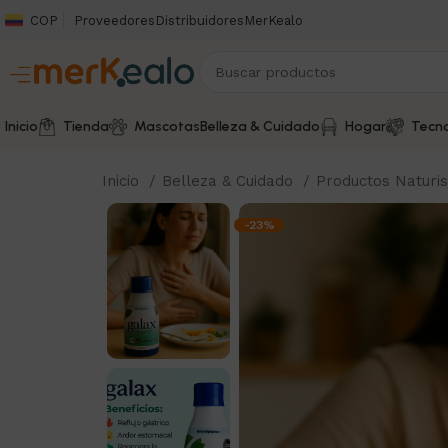
COP
Proveedores
Distribuidores
MerKealo
Inicio
Tienda
Mascotas
Belleza & Cuidado
Hogar
Tecno
Inicio
Belleza & Cuidado
Productos Naturi
-23%