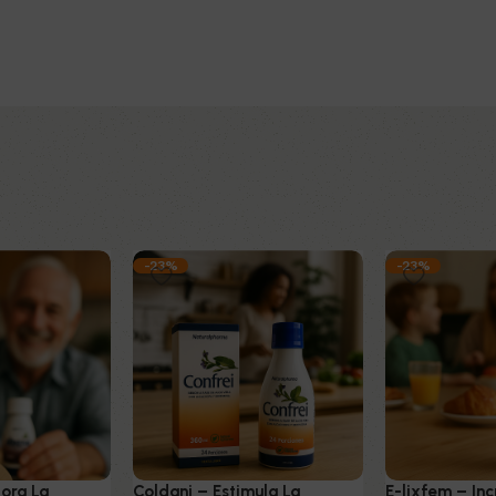
-23%
-23%
jora La
Coldani – Estimula La
E-lixfem – In