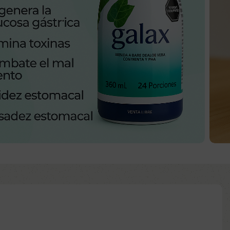
0
$
49.900
Añadir al carrito
Comprar ya
d to wishlist
:
ntía: