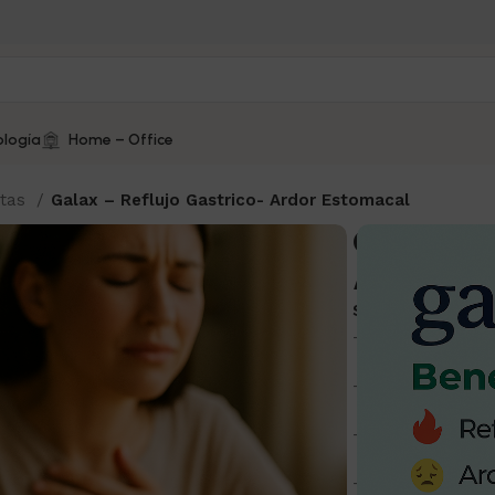
logía
Home – Office
stas
Galax – Reflujo Gastrico- Ardor Estomacal
Galax – R
Ardor Es
SKU:
NP010
– Es un medicam
– No exceder su
– Leer las indica
– Si los síntomas