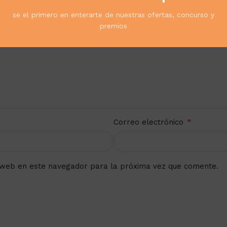
se el primero en enterarte de nuestras ofertas, concurso y
premios
*
Correo electrónico
 web en este navegador para la próxima vez que comente.