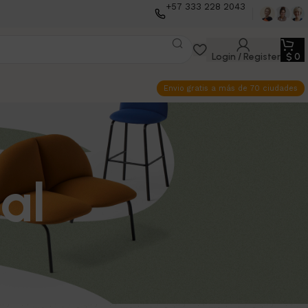
+57 333 228 2043
Login / Register
$
0
Envio gratis a más de 70 ciudades
al