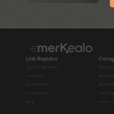
Upholstered chair
Discount 10%
Shop Now
Link Rapidos
Categ
¿Qué es MerKealo?
Mascota
Contacto
Moda Fe
Distribuidores
Moda Ma
Proveedores
Tecnolog
Blog
Home - O