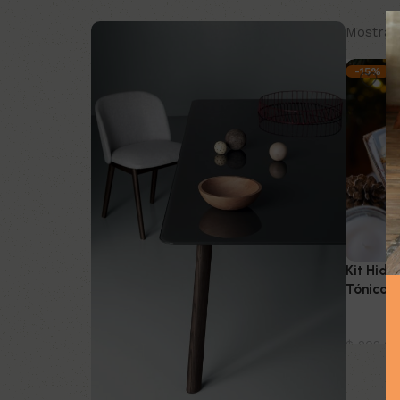
Mostran
-15%
Kit Hidr
Tónico 
Belleza
$
202.0
Añadir a