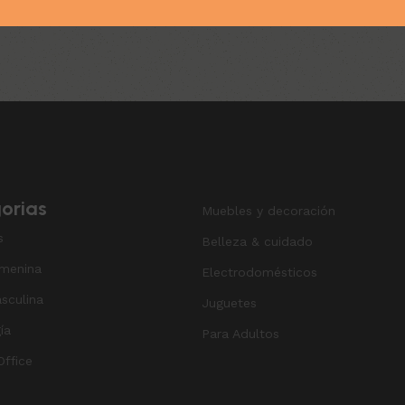
orias
Muebles y decoración
s
Belleza & cuidado
menina
Electrodomésticos
sculina
Juguetes
ía
Para Adultos
ffice