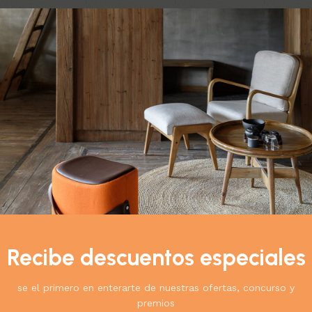
do el único resultado
Ver
9
12
18
24
atación Total:
y Sérum Reparador
Recibe descuentos especiales
 & Cuidado
$
170.900
00
se el primero en enterarte de nuestras ofertas, concurso y
l carrito
premios