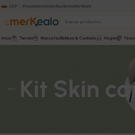
COP
Proveedores
Distribuidores
MerKealo
Inicio
Tienda
Mascotas
Belleza & Cuidado
Hogar
Tecno
Kit Skin ca