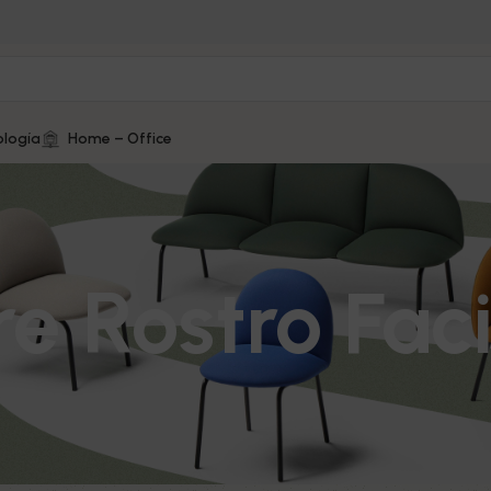
logía
Home – Office
re Rostro Faci