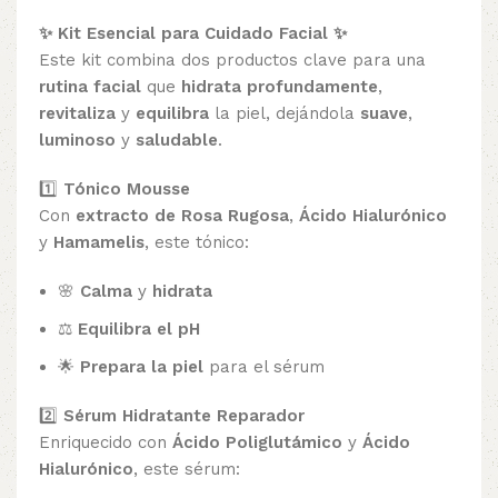
✨ Kit Esencial para Cuidado Facial ✨
Este kit combina dos productos clave para una
rutina facial
que
hidrata profundamente
,
revitaliza
y
equilibra
la piel, dejándola
suave
,
luminoso
y
saludable
.
1️⃣
Tónico Mousse
Con
extracto de Rosa Rugosa
,
Ácido Hialurónico
y
Hamamelis
, este tónico:
🌸
Calma
y
hidrata
⚖️
Equilibra el pH
🌟
Prepara la piel
para el sérum
2️⃣
Sérum Hidratante Reparador
Enriquecido con
Ácido Poliglutámico
y
Ácido
Hialurónico
, este sérum: