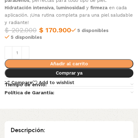
parabenos
, perfectas para todo tipo de piel.
Hidratación intensiva
,
luminosidad
y
firmeza
en cada
aplicación. ¡Una rutina completa para una piel saludable
y radiante!
$
202.000
$
170.900
5 disponibles
5 disponibles
Añadir al carrito
Comprar ya
Compare
Add to wishlist
Tiempo de envio:
Política de Garantía:
Descripción: