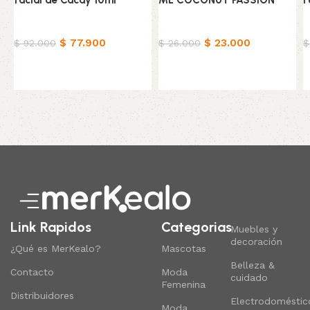
facial de Cacay 10ml
ML COCONUT PASSION
F
Belleza & Cuidado
Belleza & Cuidado
B
$
77.900
$
23.000
$
92.000
$
26.000
$
Añadir al carrito
Añadir al carrito
Read More
Link Rapidos
Categorias
Muebles y
decoración
¿Qué es MerKealo?
Mascotas
Belleza &
Contacto
Moda
cuidado
Femenina
Distribuidores
Electrodoméstic
Moda