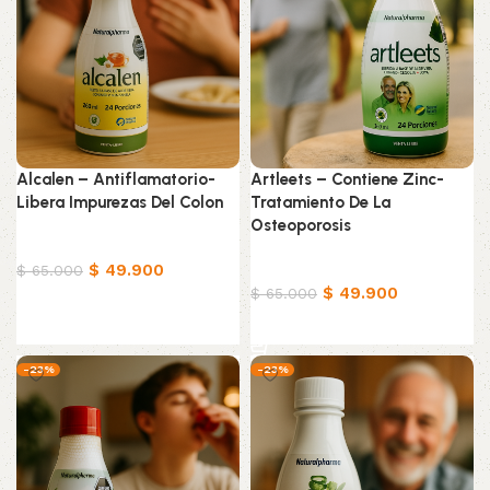
Alcalen – Antiflamatorio-
Artleets – Contiene Zinc-
Libera Impurezas Del Colon
Tratamiento De La
Osteoporosis
Productos Naturistas
$
49.900
Productos Naturistas
$
65.000
$
49.900
$
65.000
Añadir al carrito
Añadir al carrito
-23%
-23%