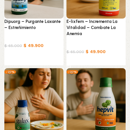
Dipuorg – Purgante Laxante
E-lixfem – Incrementa La
– Estreñimiento
Vitalidad – Combate La
Anemia
Productos Naturistas
$
49.900
Productos Naturistas
$
65.000
$
49.900
$
65.000
Añadir al carrito
Añadir al carrito
-23%
-23%