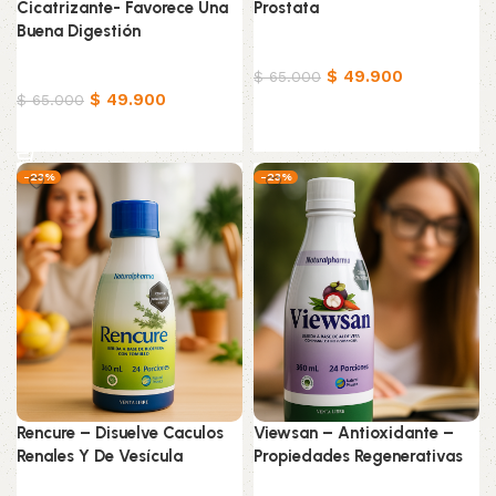
Cicatrizante- Favorece Una
Prostata
Buena Digestión
Productos Naturistas
Productos Naturistas
$
49.900
$
65.000
$
49.900
$
65.000
Añadir al carrito
Añadir al carrito
-23%
-23%
Rencure – Disuelve Caculos
Viewsan – Antioxidante –
Renales Y De Vesícula
Propiedades Regenerativas