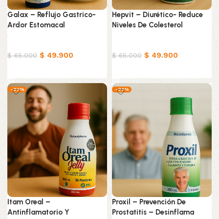
Galax – Reflujo Gastrico-
Hepvit – Diurético- Reduce
Ardor Estomacal
Niveles De Colesterol
Productos Naturistas
Productos Naturistas
$
49.900
$
49.900
$
65.000
$
65.000
Añadir al carrito
Añadir al carrito
-23%
-23%
Itam Oreal –
Proxil – Prevención De
Antinflamatorio Y
Prostatitis – Desinflama