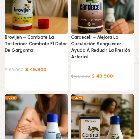
Brovijen – Combate La
Cardecell – Mejora La
Tosferina- Combate El Dolor
Circulación Sanguínea-
De Garganta
Ayuda A Reducir La Presión
Arterial
Productos Naturistas
$
49.900
Productos Naturistas
$
65.000
$
49.900
$
65.000
Añadir al carrito
Añadir al carrito
-23%
-23%