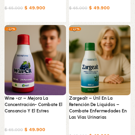
Productos Naturistas
Productos Naturistas
$
49.900
$
49.900
$
65.000
$
65.000
Añadir al carrito
Añadir al carrito
-23%
-23%
Wine -cr – Mejora La
Zargealt – Útil En La
Concentración- Combate El
Retención De Líquidos –
Cansancio Y El Estres
Combate Enfermedades En
Las Vías Urinarias
Productos Naturistas
$
49.900
Productos Naturistas
$
65.000