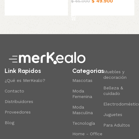
$
49.900
$
65.000
Añadir al carrito
Añadir al carrito
Link Rapidos
Categorias
Muebles y
decoración
¿Qué es MerKealo?
Mascotas
Belleza &
Contacto
Moda
cuidado
Femenina
Distribuidores
Electrodoméstic
Moda
Proveedores
Masculina
Juguetes
Blog
Tecnología
Para Adultos
Home - Office