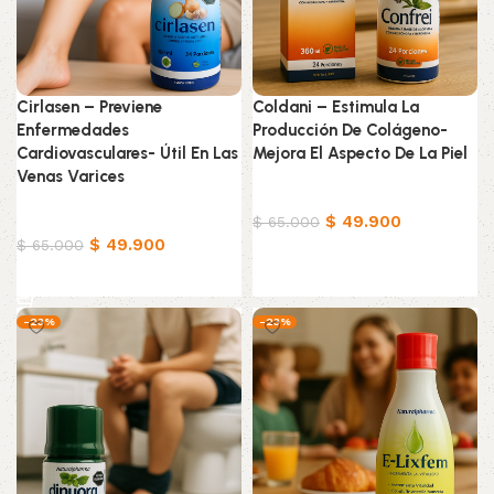
Cirlasen – Previene
Coldani – Estimula La
Enfermedades
Producción De Colágeno-
Cardiovasculares- Útil En Las
Mejora El Aspecto De La Piel
Venas Varices
Productos Naturistas
Productos Naturistas
$
49.900
$
65.000
$
49.900
$
65.000
Añadir al carrito
Añadir al carrito
-23%
-23%