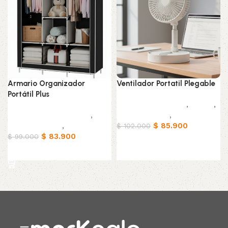
Armario Organizador
Ventilador Portatil Plegable
Portátil Plus
Electrodomésticos
,
Hogar
,
Muebles & Decoración
,
Home - Office
,
Tecnología
Organizadores
,
Hogar
$
85.900
$
102.000
$
83.900
$
99.000
Añadir al carrito
Añadir al carrito