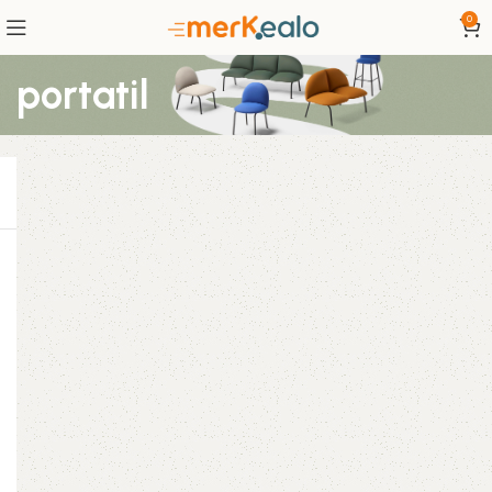
0
portatil