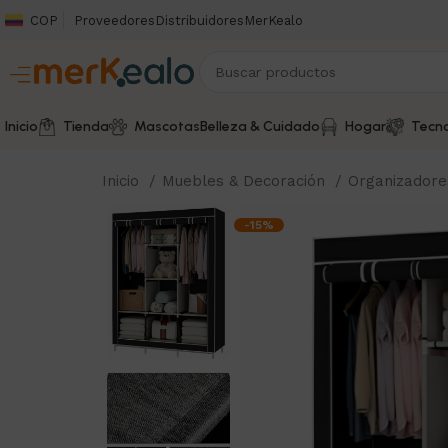
COP
Proveedores
Distribuidores
MerKealo
Inicio
Tienda
Mascotas
Belleza & Cuidado
Hogar
Tecno
Inicio
Muebles & Decoración
Organizador
-15%