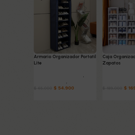
Armario Organizador Portatil
Caja Organiza
Lite
Zapatos
Muebles & Decoración
,
Muebles & Dec
Organizadores
,
Hogar
Organizadores
$
54.900
$
16
$
65.000
$
189.000
Añadir al carrito
Añadir al carrit
Read More