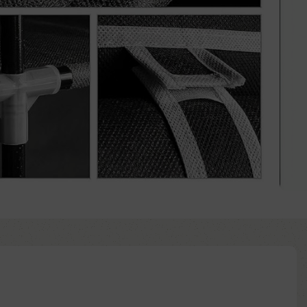
Añadir al carrito
Comprar ya
d to wishlist
:
ntía: