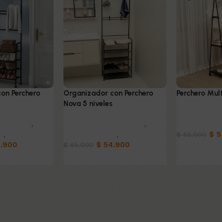
on Perchero
Organizador con Perchero
Perchero Mul
Nova 5 niveles
Muebles & D
coración
,
Muebles & Decoración
,
Organizador
s
,
Hogar
Organizadores
,
Hogar
$
5
$
65.000
.900
$
54.900
$
65.000
Añadir al car
to
Añadir al carrito