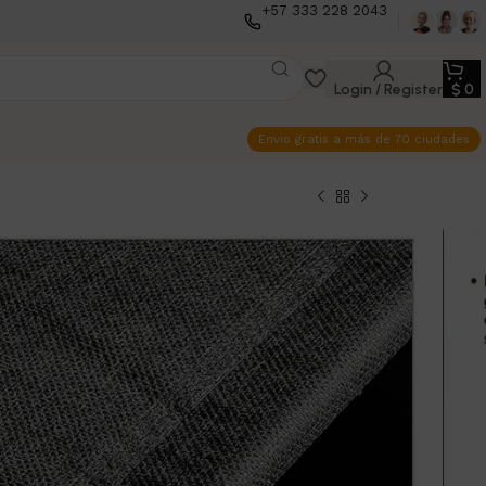
+57 333 228 2043
Login / Register
$
0
Envio gratis a más de 70 ciudades
Organizador
us
 objetos de forma práctica y ordenada, con un
istente y fácil de armar.
0
$
83.900