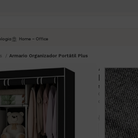
logía
Home – Office
es
Armario Organizador Portátil Plus
Armario 
Portátil Pl
SKU:
2811
Guarda tu ropa y
clóset amplio, res
$
99.00