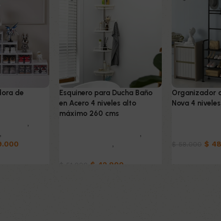
dora de
Esquinero para Ducha Baño
Organizador c
en Acero 4 niveles alto
Nova 4 niveles
máximo 260 cms
oración
,
Muebles & De
,
Hogar
Muebles & Decoración
,
Organizadore
9.000
Organizadores
,
Home -
$
48
$
58.000
Office
o
Añadir al carri
$
42.900
$
51.000
Añadir al carrito