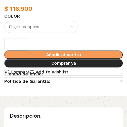
$
116.900
COLOR
Añadir al carrito
Comprar ya
Compare
Add to wishlist
Tiempo de envio:
Política de Garantía:
Descripción: