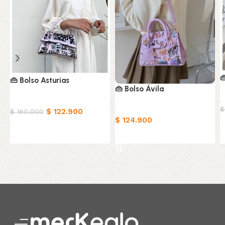

👜 Bolso Asturias
👜 Bolso Ávila
M
Moda Femenina
$
Moda Femenina
$
122.900
$
160.000
$
124.900
Seleccionar opciones
Seleccionar opciones
Read More