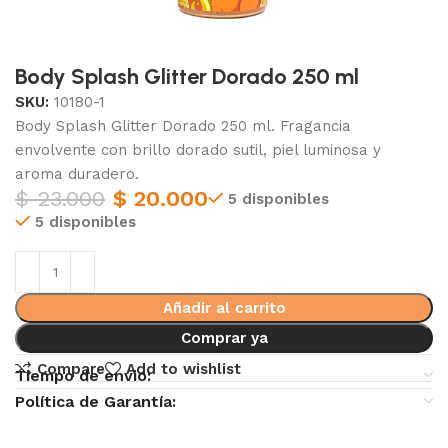
Body Splash Glitter Dorado 250 ml
SKU:
10180-1
Body Splash Glitter Dorado 250 ml. Fragancia
envolvente con brillo dorado sutil, piel luminosa y
aroma duradero.
$
23.000
$
20.000
5 disponibles
5 disponibles
Añadir al carrito
Comprar ya
Compare
Add to wishlist
Tiempo de envio:
Política de Garantía: