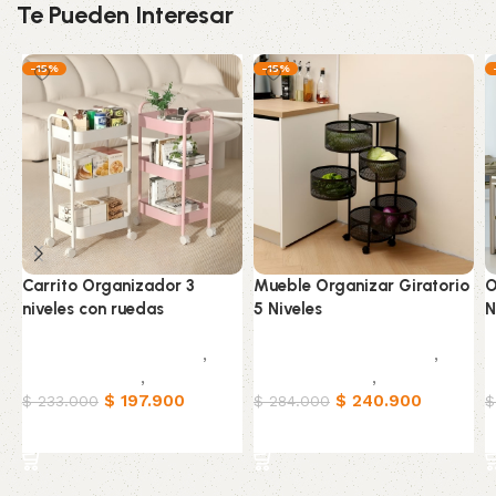
Te Pueden Interesar
-15%
-15%
Carrito Organizador 3
Mueble Organizar Giratorio
O
niveles con ruedas
5 Niveles
N
Muebles & Decoración
,
Muebles & Decoración
,
M
Organizadores
,
Hogar
Organizadores
,
Hogar
O
$
197.900
$
240.900
$
233.000
$
284.000
$
Añadir al carrito
Añadir al carrito
Read More