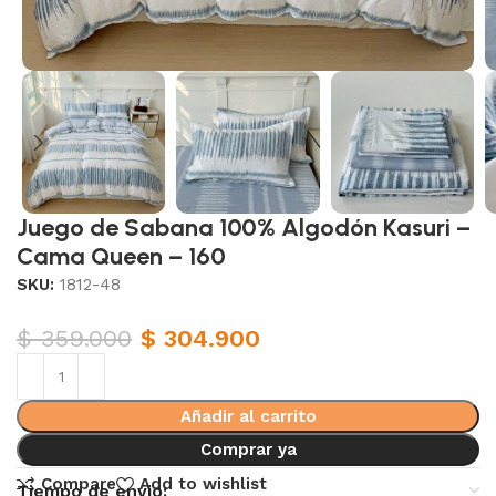
Juego de Sabana 100% Algodón Kasuri –
Cama Queen – 160
SKU:
1812-48
$
359.000
$
304.900
Añadir al carrito
Comprar ya
Compare
Add to wishlist
Tiempo de envio: