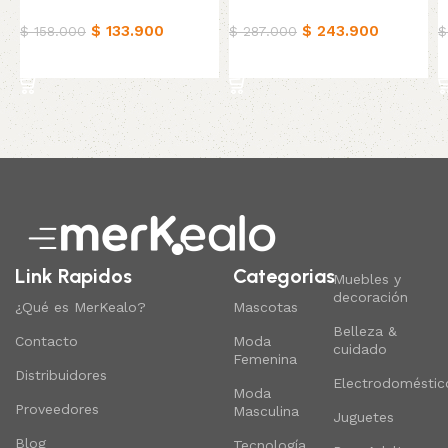
Ropa de cama
Ropa de cama
R
$
133.900
$
243.900
$
158.000
$
287.000
$
Añadir al carrito
Añadir al carrito
Read More
Link Rapidos
Categorias
Muebles y
decoración
¿Qué es MerKealo?
Mascotas
Belleza &
Contacto
Moda
cuidado
Femenina
Distribuidores
Electrodoméstic
Moda
Proveedores
Masculina
Juguetes
Blog
Tecnología