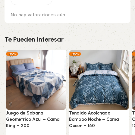
No hay valoraciones aún.
Te Pueden Interesar
-15%
-15%
Juego de Sabana
Tendido Acolchado
T
Geometrico Azul – Cama
Bamboo Noche – Cama
C
King – 200
Queen – 160
1