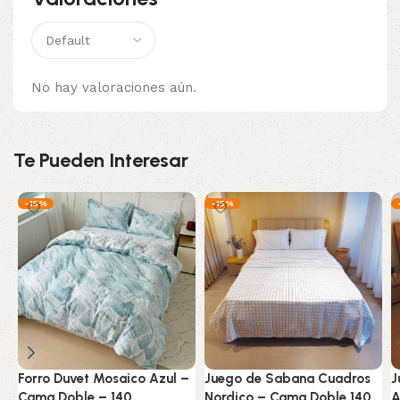
No hay valoraciones aún.
Te Pueden Interesar
-15%
-15%
Forro Duvet Mosaico Azul –
Juego de Sabana Cuadros
J
Cama Doble – 140
Nordico – Cama Doble 140
A