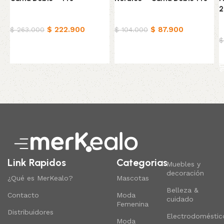
2
Ropa de cama
Ropa de cama
$
222.900
$
87.900
R
$
263.000
$
104.000
$
Añadir al carrito
Añadir al carrito
Read More
Link Rapidos
Categorias
Muebles y
decoración
¿Qué es MerKealo?
Mascotas
Belleza &
Contacto
Moda
cuidado
Femenina
Distribuidores
Electrodoméstic
Moda