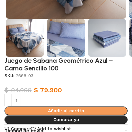
Juego de Sabana Geométrico Azul –
Cama Sencillo 100
SKU:
2666-03
$
94.000
$
79.900
Añadir al carrito
Comprar ya
Compare
Add to wishlist
Tiempo de envio: