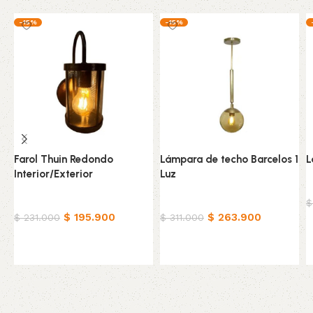
-15%
-15%
Farol Thuin Redondo
Lámpara de techo Barcelos 1
L
Interior/Exterior
Luz
H
Hogar
Hogar
$
$
195.900
$
263.900
$
231.000
$
311.000
Añadir al carrito
Añadir al carrito
Read More