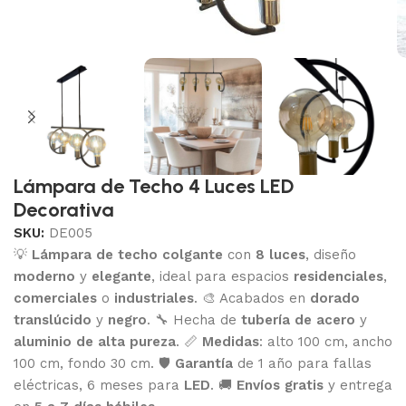
Lámpara de Techo 4 Luces LED
Decorativa
SKU:
DE005
💡
Lámpara de techo colgante
con
8 luces
, diseño
moderno
y
elegante
, ideal para espacios
residenciales
,
comerciales
o
industriales
. 🎨 Acabados en
dorado
translúcido
y
negro
. 🔧 Hecha de
tubería de acero
y
aluminio de alta pureza
. 📏
Medidas
: alto 100 cm, ancho
100 cm, fondo 30 cm. 🛡️
Garantía
de 1 año para fallas
eléctricas, 6 meses para
LED
. 🚚
Envíos gratis
y entrega