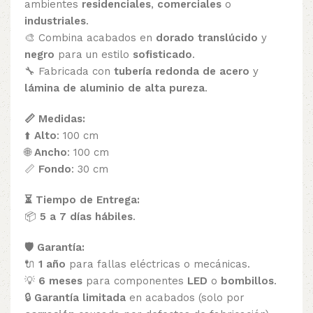
ambientes
residenciales
,
comerciales
o
industriales
.
🎨 Combina acabados en
dorado translúcido
y
negro
para un estilo
sofisticado
.
🔧 Fabricada con
tubería redonda de acero
y
lámina de aluminio de alta pureza
.
📏 Medidas:
⬆️
Alto
: 100 cm
🌐
Ancho
: 100 cm
📏
Fondo
: 30 cm
⏳ Tiempo de Entrega:
📦
5 a 7 días hábiles
.
🛡️ Garantía:
🔌
1 año
para fallas eléctricas o mecánicas.
💡
6 meses
para componentes
LED
o
bombillos
.
🔒
Garantía limitada
en acabados (solo por