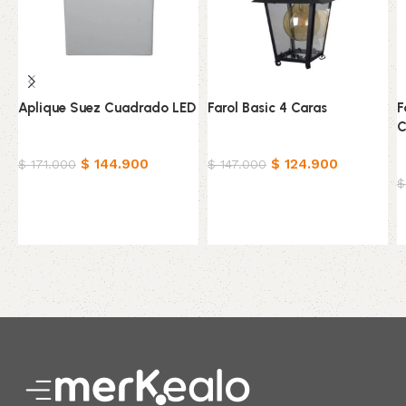
Aplique Suez Cuadrado LED
Farol Basic 4 Caras
F
C
Hogar
Hogar
$
144.900
$
124.900
H
$
171.000
$
147.000
$
Añadir al carrito
Añadir al carrito
Read More