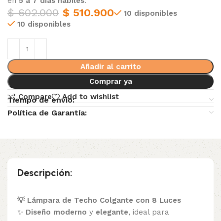
en
5 a 7 días hábiles
.
$
602.000
$
510.900
10 disponibles
10 disponibles
Añadir al carrito
Comprar ya
Compare
Add to wishlist
Tiempo de envio:
Política de Garantía:
Descripción:
💡 Lámpara de Techo Colgante con 8 Luces
✨
Diseño moderno
y
elegante
, ideal para