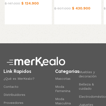
$
124.900
Hogar
H
$
147.000
$
430.900
$
507.000
$
Añadir al carrito
Añadir al carrito
Read More
Link Rapidos
Categorias
Muebles y
decoración
¿Qué es MerKealo?
Mascotas
Belleza &
Contacto
Moda
cuidado
Femenina
Distribuidores
Electrodoméstic
Moda
Proveedores
Masculina
Juguetes