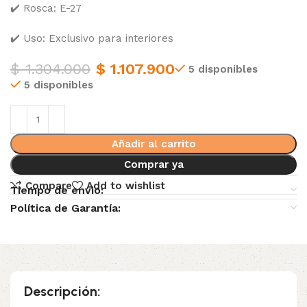
✔️ Rosca: E-27
✔️ Uso: Exclusivo para interiores
$
1.304.000
$
1.107.900
5 disponibles
5 disponibles
Añadir al carrito
Comprar ya
Compare
Add to wishlist
Tiempo de envio:
Política de Garantía:
Descripción: