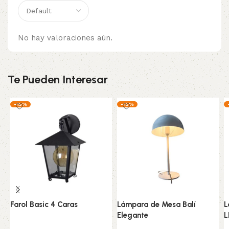
No hay valoraciones aún.
Te Pueden Interesar
-15%
-15%
Farol Basic 4 Caras
Lámpara de Mesa Balí
L
Elegante
L
Hogar