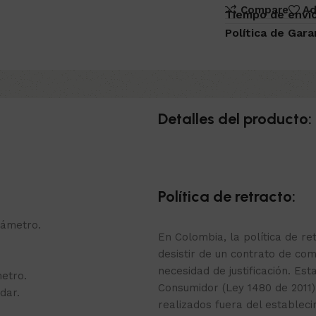
Compare
Ad
Tiempo de envio
Política de Gara
Detalles del producto:
Política de retracto:
iámetro.
En Colombia, la política de r
desistir de un contrato de com
necesidad de justificación. Est
etro.
Consumidor (Ley 1480 de 2011)
dar.
realizados fuera del estable