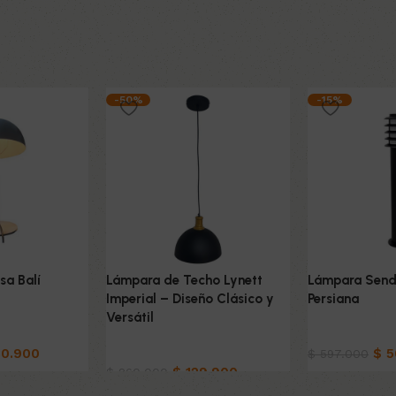
-50%
-15%
a Balí
Lámpara de Techo Lynett
Lámpara Sende
Imperial – Diseño Clásico y
Persiana
Versátil
Hogar
0.900
Hogar
$
5
$
597.000
$
129.900
$
260.000
o
Añadir al carri