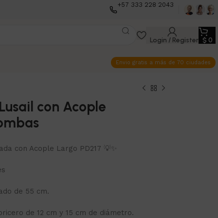
+57 333 228 2043
Login / Register
$
0
Envio gratis a más de 70 ciudades
usail con Acople
Bombas
da con Acople Largo PD217 💡✨
es
ado de 55 cm.
ricero de 12 cm y 15 cm de diámetro.