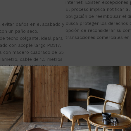
internet. Existen excepciones
El proceso implica notificar al
obligación de reembolsar el d
busca proteger los derechos 
a evitar daños en el acabado y
opción de reconsiderar su co
 con un paño seco.
transacciones comerciales en 
e techo colgante, ideal para
icado con acople largo PD217,
nta con madero cuadrado de 55
iámetro, cable de 1.5 metros
mbillos E-27. Perfecta para
quier espacio.
cto: