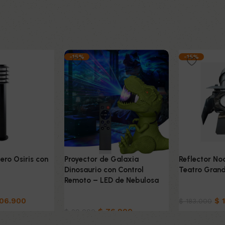
-15%
-15%
ro Osiris con
Proyector de Galaxia
Reflector No
Dinosaurio con Control
Teatro Gran
Remoto – LED de Nebulosa
Hogar
06.900
Hogar
$
1
$
183.000
$
76.900
$
90.000
to
Añadir al car