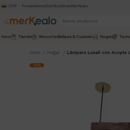
COP
Proveedores
Distribuidores
MerKealo
Inicio
Tienda
Mascotas
Belleza & Cuidado
Hogar
Tecno
Inicio
Hogar
Lámpara Lusail con Acople 
-15%