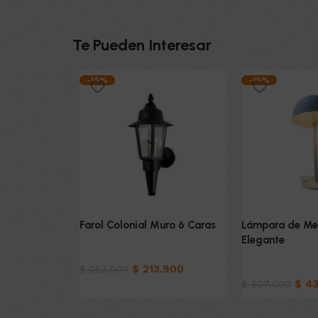
Te Pueden Interesar
-15%
-15%
Farol Colonial Muro 6 Caras
Lámpara de Mes
Elegante
Hogar
$
213.900
Hogar
$
252.000
$
43
$
507.000
Añadir al carrito
Añadir al carrit