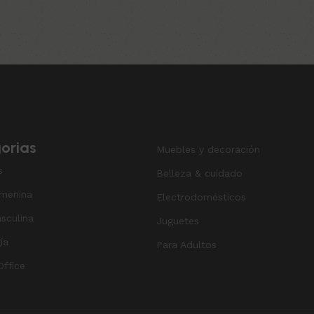
Añadir al carrito
orias
Muebles y decoración
s
Belleza & cuidado
menina
Electrodomésticos
sculina
Juguetes
ía
Para Adultos
ffice