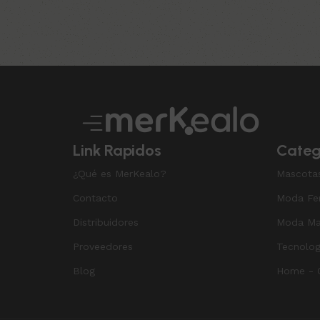
Read More
Link Rapidos
Categ
¿Qué es MerKealo?
Mascota
Contacto
Moda Fe
Distribuidores
Moda Ma
Proveedores
Tecnolog
Blog
Home - O