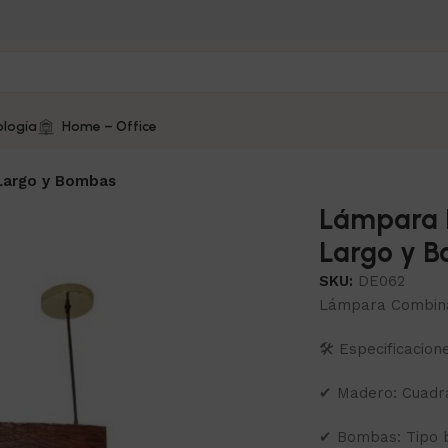
logía
Home – Office
Largo y Bombas
Lámpara L
Largo y 
SKU:
DE062
Lámpara Combina
🛠 Especificacion
✔ Madero: Cuadr
✔ Bombas: Tipo b