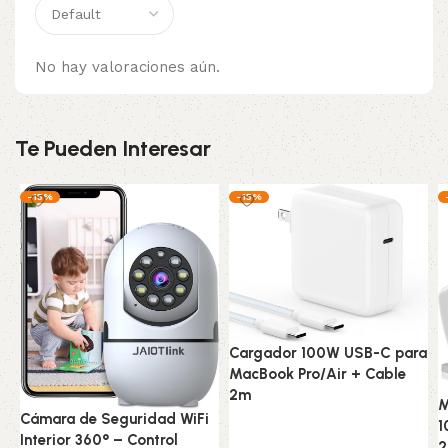
No hay valoraciones aún.
Te Pueden Interesar
-15%
-15%
Cargador 100W USB-C para
MacBook Pro/Air + Cable
2m
M
Cámara de Seguridad WiFi
1
Tecnología
Interior 360° – Control
2