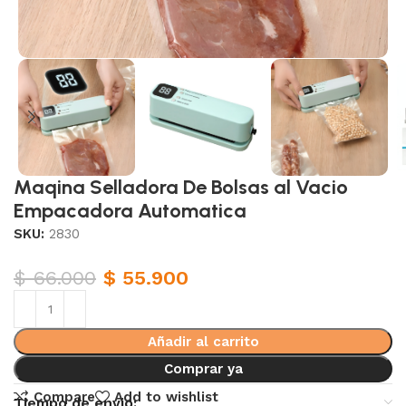
Maqina Selladora De Bolsas al Vacio
Empacadora Automatica
SKU:
2830
$
66.000
$
55.900
Añadir al carrito
Comprar ya
Compare
Add to wishlist
Tiempo de envio: