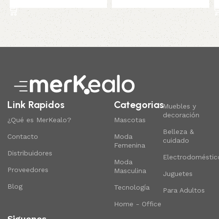
Read More
Link Rapidos
Categorias
Muebles y
decoración
¿Qué es MerKealo?
Mascotas
Belleza &
Contacto
Moda
cuidado
Femenina
Distribuidores
Electrodoméstic
Moda
Proveedores
Masculina
Juguetes
Blog
Tecnología
Para Adultos
Home - Office
Siguenos