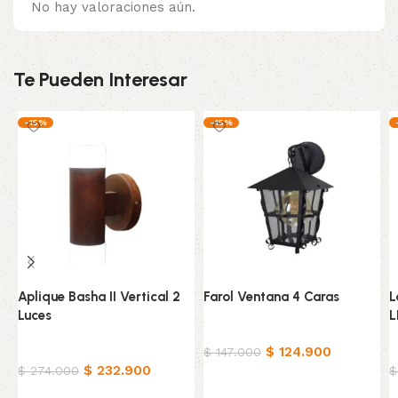
No hay valoraciones aún.
Te Pueden Interesar
-15%
-15%
Aplique Basha II Vertical 2
Farol Ventana 4 Caras
L
Luces
L
Hogar
Hogar
$
124.900
H
$
147.000
$
232.900
$
274.000
$
Añadir al carrito
Añadir al carrito