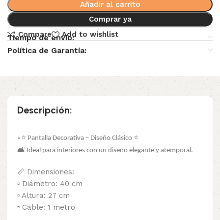
Añadir al carrito
Comprar ya
Compare
Add to wishlist
Tiempo de envio:
Política de Garantía:
Descripción:
«⭐ Pantalla Decorativa – Diseño Clásico ⭐
🛋 Ideal para interiores con un diseño elegante y atemporal.
📏 Dimensiones:
▫️ Diámetro: 40 cm
▫️ Altura: 27 cm
▫️ Cable: 1 metro