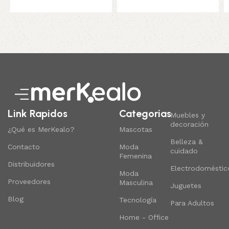
Read More
Link Rapidos
Categorias
Muebles y
decoración
¿Qué es MerKealo?
Mascotas
Belleza &
Contacto
Moda
cuidado
Femenina
Distribuidores
Electrodoméstic
Moda
Proveedores
Masculina
Juguetes
Blog
Tecnología
Para Adultos
Home - Office