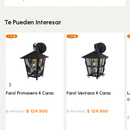
Te Pueden Interesar
-15%
-15%
Farol Primavera 4 Caras
Farol Ventana 4 Caras
L
c
Hogar
Hogar
$
124.900
$
124.900
H
$
147.000
$
147.000
$
Añadir al carrito
Añadir al carrito